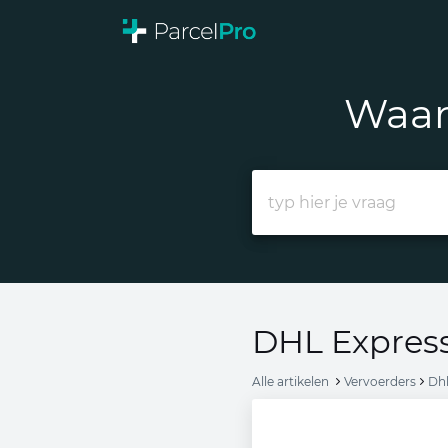
Waar
DHL Express
Alle artikelen
Vervoerders
Dhl