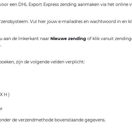
 voor een DHL Export Express zending aanmaken via het online 
erzendsysteem. Vul hier jouw e-mailadres en wachtwoord in en k
u aan de linkerkant naar
Nieuwe zending
of klik vanuit zendin
.
oeken, zijn de volgende velden verplicht:
X H )
er
d onder de verzendmethode bovenstaande gegevens.