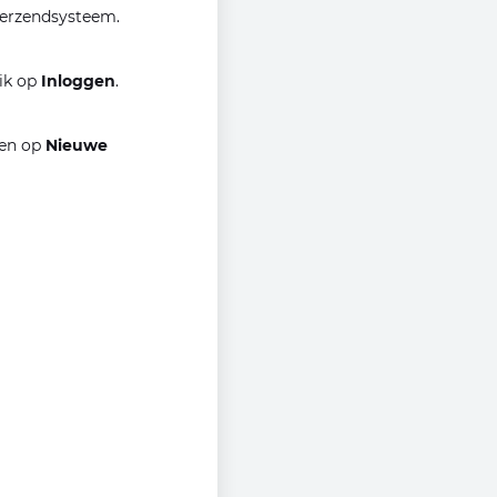
verzendsysteem.
lik op
Inloggen
.
gen op
Nieuwe