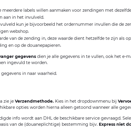
je meerdere labels willen aanmaken voor zendingen met dezelfde
n aan in het invulveld.
 invulveld kun je bijvoorbeeld het ordernummer invullen die de ze
eigen webshop.
arde van de zending in, deze waarde dient hetzelfde te zijn als 
ding en op de douanepapieren.
tvanger gegevens
dien je alle gegevens in te vullen, ook het e-m
en ingevuld te worden.
le gegevens in naar waarheid.
a zie je
Verzendmethode.
Kies in het dropdownmenu bij
Vervo
hikbare opties worden hierna alleen getoond wanneer alle gegev
digde info wordt aan DHL de beschikbare service gevraagd. Sele
sis van de (douaneplichtige) bestemming bijv.
Express niet d