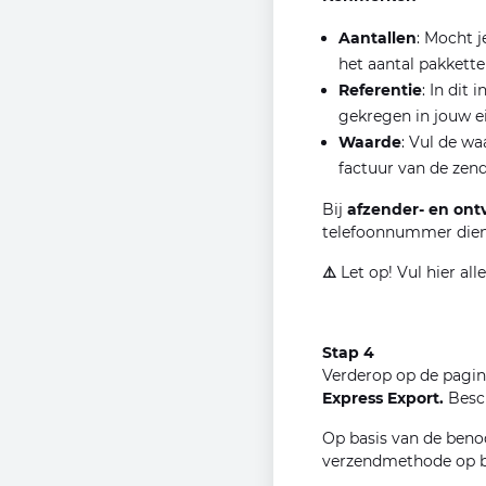
Aantallen
: Mocht 
het aantal pakkette
Referentie
: In dit
gekregen in jouw 
Waarde
: Vul de wa
factuur van de zen
Bij
afzender- en on
telefoonnummer dien
⚠️
Let op! Vul hier al
Stap 4
Verderop op de pagin
Express Export.
Besc
Op basis van de beno
verzendmethode op ba