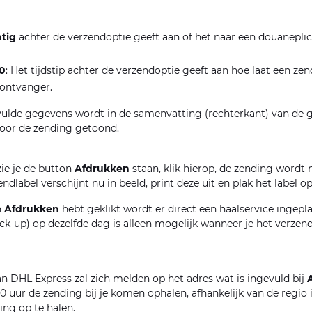
htig
achter de verzendoptie geeft aan of het naar een douaneplic
00
: Het tijdstip achter de verzendoptie geeft aan hoe laat een z
 ontvanger.
vulde gegevens wordt in de samenvatting (rechterkant) van de
voor de zending getoond.
ie je de button
Afdrukken
staan, klik hierop, de zending wordt
dlabel verschijnt nu in beeld, print deze uit en plak het label o
n
Afdrukken
hebt geklikt wordt er direct een haalservice ingepla
ick-up) op dezelfde dag is alleen mogelijk wanneer je het verzend
n DHL Express zal zich melden op het adres wat is ingevuld bij
00 uur de zending bij je komen ophalen, afhankelijk van de regio 
ing op te halen.