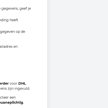
 gegevens, geef je
nding heeft
opgegeven op de
ailadres en
erder
voor
DHL
ens zijn ingevuld.
cteer een
ouaneplichtig
.